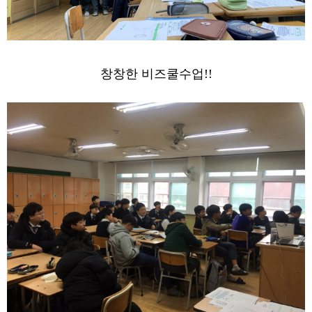
창창한 비즈쿨수업!!