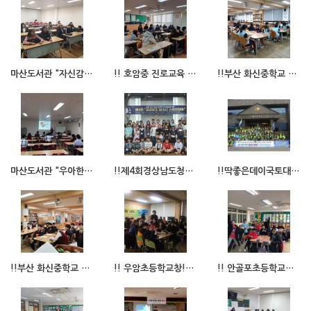
마산도서관 "자신감UP! 스피치교실"
!! 호암중 진로교육 아나운서스피치수업 !!
!!부산 화신중학교 자유학년제 주제선택활동프로그램 진행!! 8,9,10,11,12월
마산도서관 "우아한스피치"
!!제4회경상남도청소년스피치대회 수상자명단!!
!!딱좋은데이국토대장정!!
!!부산 화신중학교 자유학년제 교과동아리프로그램 진행!! 3,4,5,6월
!! 우암초등학교창!창!한비즈쿨프로그램 !!
!! 안골포초등학교창!창!한청소년진로교육캠프 !!