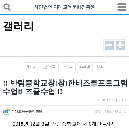
사단법인 미래교육문화진흥원
갤러리
이전글
목록
다음글
스크랩
신고
!! 반림중학교창!창!한비즈쿨프로그램
수업비즈쿨수업 !!
2018. 12. 17 (12:11)
미래교육문화진흥원
조회 : 4,698 / 댓글 : 0
2018년 12월 3일 반림중학교에서 6개반 4차시