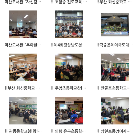
마산도서관 "자신감UP! 스피치교실"
!! 호암중 진로교육 아나운서스피치수업 !!
!!부산 화신중학교 자유학년제 주제선택활동프로그램 진행!! 8,9,10,11,12월
마산도서관 "우아한스피치"
!!제4회경상남도청소년스피치대회 수상자명단!!
!!딱좋은데이국토대장정!!
!!부산 화신중학교 자유학년제 교과동아리프로그램 진행!! 3,4,5,6월
!! 우암초등학교창!창!한비즈쿨프로그램 !!
!! 안골포초등학교창!창!한청소년진로교육캠프 !!
!! 관동중학교창!창!한비즈쿨프로그램수업비즈쿨수업 !!
!! 의령 유곡초등학교 기업가정신 함양에 대한 대표님 특강 !!
!! 삼천포중앙여자중학교창!창!한비즈쿨프로그램수업비즈쿨수업 !!