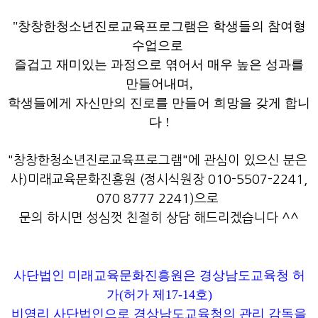
"창창한청소년진로교육프로그램은 학생들의 참여형
수업으로
즐겁고 재미있는 과정으로 엮어서 매우 높은 성과를
만들어내며,
학생들에게 자신만의 진로를 만들어 희망을 갖게 합니
다 !
"창창한청소년진로교육프로그램"에 관심이 있으신 분은
사)미래교육문화진흥원 (정시식원장 010-5507-2241,
070 8777 2241)으로
문의 하시면 성심껏 친절히 상담 해드리겠습니다 ^^
사단법인 미래교육문화진흥원
은 경상남도교육청 허
가
(
허가 제
17-14
호
)
비영리 사단법인으로 경상남도교육청의 관리 감독을