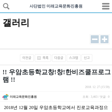
사단법인 미래교육문화진흥원
갤러리
이전글
목록
다음글
스크랩
신고
!! 우암초등학교창!창!한비즈쿨프로그
램 !!
2018. 12. 27 (15:59)
미래교육문화진흥원
조회 : 3,463 / 댓글 : 0
2018년 12월 20일 우암초등학교에서 진로교육과정으