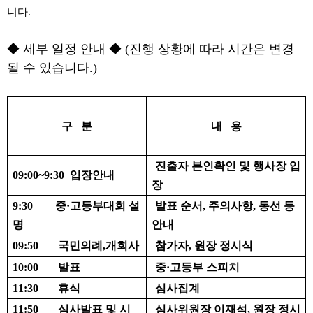
니다
.
◆
세부 일정 안내
◆
(
진행 상황에 따라 시간은 변경
될 수 있습니다
.)
구
분
내
용
진출자 본인확인 및 행사장 입
09:00~9:30
입장안내
장
9:30
중
·
고등부대회 설
발표 순서
,
주의사항
,
동선 등
명
안내
09:50
국민의례
,
개회사
참가자
,
원장 정시식
10:00
발표
중
·
고등부 스피치
11:30
휴식
심사집계
11:50
심사발표 및 시
심사위원장 이재석
,
원장 정시