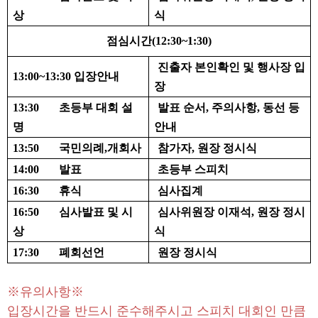
상
식
점심시간
(12:30~1:30)
진출자 본인확인 및 행사장 입
13:00~13:30
입장안내
장
13:30
초등부 대회 설
발표 순서
,
주의사항
,
동선 등
명
안내
13:50
국민의례
,
개회사
참가자
,
원장 정시식
14:00
발표
초등부 스피치
16:30
휴식
심사집계
16:50
심사발표 및 시
심사위원장 이재석
,
원장 정시
상
식
17:30
폐회선언
원장 정시식
※
유의사항
※
입장시간을 반드시 준수해주시고 스피치 대회인 만큼