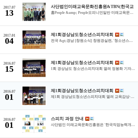
2017.07
13
홈People &amp; People오피니언일반 미래교육문화진흥원-TBN, 업무협약 체결 기사승인 2017.07.12 19:04:04 사단법인 미래교육문화진흥원(원장 정시식)과 TBN창원교통방송(본부장 박중철)은 지난 6일 TBN창원교통방송 대회의실에서 협조체계를 구축하고 창의적인 인재육성과 안전한 사회문화 확산에 기여함을 목적으로 업무협약을 체결했다. /문병용기자 moon@gnynews.co.kr &lt;저작권자 © 경남연합일보 무단전재 및 재배포금지&gt;
제1회경상남도청소년스피치대회
2017.01
04
전국 &gt;경남 [창원소식] 창원경실련, '청소년스피치대회' 개최 등 홍정명 기자 | 등록 2016-12-28 20:10:26 【창원=뉴시스】 홍정명 기자 = 지난 27일 국립 창원대학교 인문대학 NH인문홀에서 창원경제정의실천시민연합·(사)미래교육문화진흥원 주최로 열린 '제1회 경상남도 청소년스피치대회'에 참가한 중·고등학생 참가자들이 기념촬영을 하고 있다.2016.12.28.(사진=창원경제정의실천시민연합 제공)photo@newsis.com 【창원=뉴시스】 홍정명 기자 = ◇ 창원경실련, '제1회 경남 청소년스피치대회' 개최경남 창원시에 있는 창원경제정의실천시민연합(대표 정시식)과 (사)미래교육문화진흥원(원장 정시식)은 지난 27일 창원대 인문대학 NH인문홀에서 창의적인 인재 개발과 바른 인성 고취를 위해 '제1회 경상남도 청소년스피치대회'를 개최했다고 28일 밝혔다. 경남도교육청, 창원대, 경남지방경찰청, 경남교총, 창원시 등 후원으로 열린 이 대회는 예선을 거쳐 본선에 진출한 초·중·고교생 50명이 멋지게 자신의 의견을 발표해 박수를 받았다. 창원경실련 등은 우수 발표자 21명을 선정해 경남도교육감상, 창원대학교 총장상, 경남지방경찰청장상, 경남교총회장상, 창원시장상, 미래교육문화진흥원장상, 창원경제정의실천시민연합상 등을 수여했다.
제1회경상남도청소년스피치대회
2016.07
15
1회 경상남도 청소년스피치대회 열려 정봉화 기자 bong@idomin.com 2016년 12월 29일 목요일 댓글0 폰트 굴림 돋움 바탕 맑은고딕 ㈔미래교육문화진흥원과 창원경제정의실천시민연합(대표 정시식)이 주최하고, 경남교육청·창원대·경남지방경찰청·경남교총·창원시가 후원한 '제1회 경상남도청소년스피치대회'가 지난 27일 창원대 인문대학 NH인문홀에서 열렸다. &lt;저작권자 ⓒ 경남도민일보 (http://www.idomin.com) 무단전재 및 재배포 금지&gt; 정봉화 기자의 다른 기사보기
제1회경상남도청소년스피치대회
2016.07
01
제1회 경상남도청소년스피치대회 열려 교육감상·창원대총장상 등 21명 수상 기사입력 : 2016-12-30 07:00:00 사단법인 미래교육문화진흥원과 창원경제정의실천시민연합(원장 대표 정시식)이 주최한 ‘제1회 경상남도청소년스피치대회’가 지난 27일 창원대학교 인문대학 NH인문홀에서 개최됐다. 대회에는 예선을 거쳐 본선에 진출한 50명의 청소년들이 자신의 의견을 발표, 이 중 21명이 경상남도교육감상, 창원대학교총장상 등을 받았다. 안대훈 기자
스피치 과정 안내
2016.07
01
사단법인 미래교육문화진흥원은 '한국직업능력개발원'에서 인정받은 자격증을 발급하는 기관입니다. 스피치 강사 자격 과정 스피치 기본스킬을 익히고 스피치강사로서 활동할 수 있도록 역량을 키우는 과정. 수강 종료 후 성적 우수생에게 파트강사 기회부여. 크로마키 스피치 지도사 자격 과정 크로마키를 활용하여 보다 효율적으로 스피치를 지도할 수 있는 자격을 갖추도록 교육하는 과정. 수강 종료 후 성적 우수생에게 파트강사 기회부여. 방과후 학교 스피치 지도사 자격 과정 방과후 학교에서 스피치 과정 강사로서 활동할 수 있도록 교재활용부터 스피치 전반에 대한 교육실시. 방과후 학교 스피치 과정 강사 기회부여. 개인정보보호사 자격 과정 기업 및 기관의 개인 정보 처리에 관한 업무를 처리하며소속 직원 또는 제 3자에 의한 위법, 부당한 개인정보 침해행위에 대한 관리 감독, 점검의 업무를 수행할 수 있는 교육과정