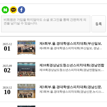
2025.12
01
제4회부.울.경대학생스피치대회(부산일보, 경남연합일보, CNB국회방송, 경남도민일보, 뉴시스, 최신뉴스) 부산일보 https://n.news.naver.com/article/082/0001355533?sid=102 경남연합일보 https://www.gnynews.co.kr/news/articleView.html?idxno=453836 CNB국회방송 http://www.ecnb.co.kr/article.php?aid=176389619689385001 경남도민일보 https://www.idomin.com/news/articleView.html?idxno=950870 뉴시스 https://www.newsis.com/view/NISX20251123_0003413467 최신뉴스 https://www.newfilenews.com/news/articleView.html?idxno=13500
2025.09
02
제10회경상남도청소년스피치대회(경남연합일보,경남도민일보,쿠키뉴스,경남신문,CNB국회방송) https://www.gnynews.co.kr/news/articleView.html?idxno=449214(경남연합일보) https://www.idomin.com/news/articleView.html?idxno=945323(경남도민일보) https://www.kukinews.com/article/view/kuk202508310001(쿠키뉴스) https://m.knnews.co.kr/mView.php?idxno=1469295&amp;gubun=human(경남신문) http://www.ecnb.co.kr/article.php?aid=175660521886430001(CNB국회방송) (링크가 열리지 않으면 블로그 방문하시면 됩니다^^)
2024.12
10
제3회부.울.경대학생스피치대회(경남신문,뉴시스,쿠키뉴스) https://www.kukinews.com/article/view/kuk202411170034(쿠키뉴스) https://www.newsis.com/view/NISX20241118_0002963204(뉴시스) https://m.knnews.co.kr/mView.php?idxno=1447095&amp;gubun=(경남신문)