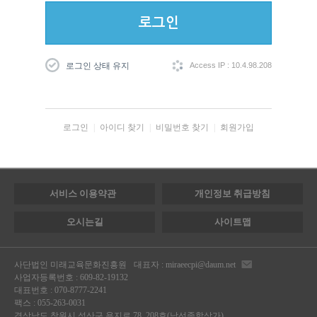
로그인
로그인 상태 유지
Access IP : 10.4.98.208
로그인
|
아이디 찾기
|
비밀번호 찾기
|
회원가입
서비스 이용약관
개인정보 취급방침
오시는길
사이트맵
사단법인 미래교육문화진흥원
대표자 : miraeecpi@daum.net
사업자등록번호 : 609-82-19132
대표번호 : 070-8777-2241
팩스 : 055-263-0031
경상남도 창원시 성산구 용지로 78, 208호(남선종합상가)